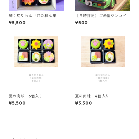
練り切りわん「虹の和ん菓
【日時指定】ご希望ワンコイ
子」6個入り
ン
¥5,500
¥500
夏の肉球 6個入り
夏の肉球 4個入り
¥5,500
¥3,300