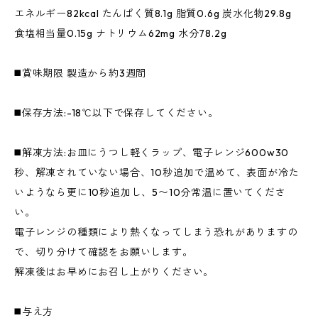
エネルギー82kcal たんぱく質8.1g 脂質0.6g 炭水化物29.8g
食塩相当量0.15g ナトリウム62mg 水分78.2g
◼️賞味期限 製造から約3週間
◼️保存方法:-18℃以下で保存してください。
◼️解凍方法:お皿にうつし軽くラップ、電子レンジ600w30
秒、解凍されていない場合、10秒追加で温めて、表面が冷た
いようなら更に10秒追加し、5〜10分常温に置いてくださ
い。
電子レンジの種類により熱くなってしまう恐れがありますの
で、切り分けて確認をお願いします。
解凍後はお早めにお召し上がりください。
◼️与え方