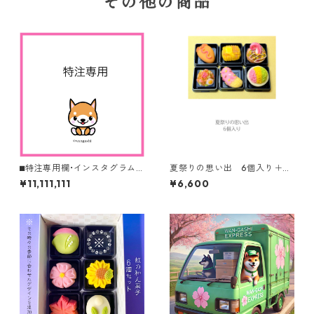
その他の商品
⬛︎特注専用欄•インスタグラム
夏祭りの思い出 6個入り＋シ
フォロワー様限定
ークレット
¥11,111,111
¥6,600