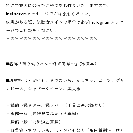
特注で愛犬に合ったおやつをお作りいたしますので、
Instagramメッセージでご相談をください。
疾患がある際、流動食メインの場合は必ずInstagramメッセ
ージでご相談をください。
※※※※※※※※※※※※※※※※※※※※※
◼️名称「練り切りわん〜冬の肉球〜」(冷凍品）
◼️原材料 じゃがいも、さつまいも、かぼちゃ、ビーツ 、グリ
ンピース、シャドークイーン、黒大根
・鷄餡→鷄ささみ、鷄レバー（千葉県産水郷どり）
・鯛餡→鯛（愛媛県産ふかうら真鯛）
・鱈餡→鱈（北海道産真鱈）
・野菜餡→さつまいも、じゃがいもなど（蛋白質制限向け）