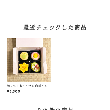
最近チェックした商品
練り切りわん〜冬の肉球〜4個
セット
¥3,300