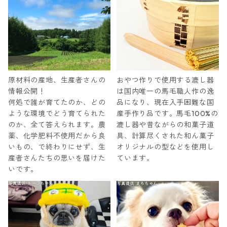
原材料の産地、生産者さんの
おやつ作りで使用する漉し器
情報公開！
は国内唯一の馬毛職人作の逸
何処で誰が育てたのか、どの
品になり、現在入手困難な国
ような環境でどう育てられた
産手作り品です。馬毛100%の
のか、全て答えられます。農
漉し器や昔ながらの和菓子道
薬、化学肥料不使用だから良
具、計算尽くされた和ん菓子
いもの、で終わりにせず、生
オリジナルの型などを使用し
産者さんたちの思いを届けた
ています。
いです。